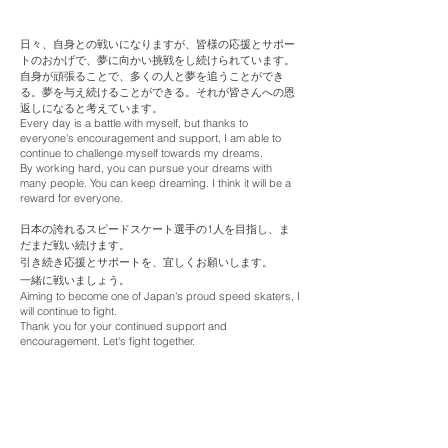
日々、自身との戦いになりますが、皆様の応援とサポー
トのおかげで、夢に向かい挑戦をし続けられています。
自身が頑張ることで、多くの人と夢を追うことができ
る。夢を与え続けることができる。それが皆さんへの恩
返しになると考えています。
Every day is a battle with myself, but thanks to
everyone's encouragement and support, I am able to
continue to challenge myself towards my dreams.
By working hard, you can pursue your dreams with
many people. You can keep dreaming. I think it will be a
reward for everyone.
日本の誇れるスピードスケート選手の1人を目指し、ま
だまだ戦い続け
ます。
引き続き応援とサポートを、宜しくお願いします。
一緒に
戦いましょう。
Aiming to become one of Japan's proud speed skaters, I
will continue to fight.
Thank you for your continued support and
encouragement. Let's fight together.