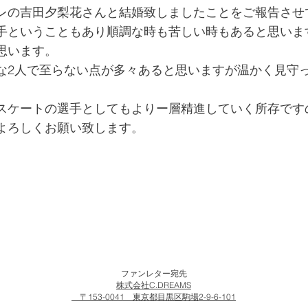
レの吉田夕梨花さんと結婚致しましたことをご報告させ
手ということもあり順調な時も苦しい時もあると思いま
思います。
な2人で至らない点が多々あると思いますが温かく見守
。
スケートの選手としてもよりー層精進していく所存です
よろしくお願い致します。
也
ファンレター宛先
株式会社C.DREAMS
〒153-0041
​ 東京都目黒区駒場2-9-6-101